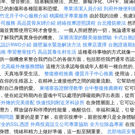
率、聲音療法、阻塞觸摸療法、冥想、脈輪淨化、OH卡、薩滿
自己的創傷和各種阻塞和恐懼。
專業清潔人員介紹
到府外燴便利
竹北月子中心服務介紹
桃園植牙專業服務
由於我的治療，焦慮
公司服務
高品質骨灰罈介紹
經絡按摩證照課程
台北撥筋療法
然
備並實際使用它時才會發生。 一個人所經歷的一切，無論通常
地了解我們真實身份的機會。
深層清潔的醫美做臉體驗
卡式台胞
設計RWD介紹
牆壁漏水緊急解決方法
按摩店選擇
台胞證過期
指南
學習整骨技巧
高品質養生村生活
這種看待事物的方式就像一
供一個機會來整合我們自己的各個方面，包括那些我們通常否
台北高級外燴服務體驗
這種方法承認每個成年人都有一種自然的
地、天真地享受生活。
整復療程推薦
優質月子中心推薦
使用油，
在你的生殖器上，在精神上連接他們之間的能量流動。 它幫助
驗對自己身體的愛。
柬埔寨簽證辦理教學
台中整復推薦療程
它可
，使在給定時期內在靈魂中可以處理的障礙能夠浮出表面，從
茶外燴的完美搭配
快速找到附近牙科診所
在身體層面上，它可以
潛力，釋放儲存和停滯的性能量，喚醒信任、幸福和滿足，引發
應用問題
重要的是要了解，在密宗按摩中，親密按摩只是全身體
全的SSL憑證
外商投資設立公司專業協助
全方位除蟲專家
在按
身體、情緒和精力上做好準備，這一點至關重要。
北部地區安