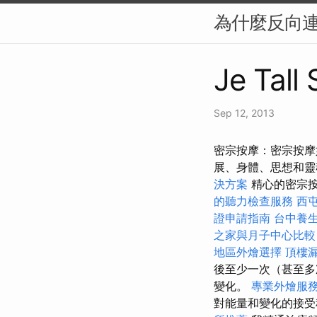
為什麼反向連結
Je Tall
Sep 12, 2013
密宗按摩：密宗按摩
展、身體、思想和
決方案
精心的密宗按
的聽力檢查服務
西
證申請指南
台中養
之家與月子中心比較
地區外燴選擇
頂樓
後至少一次（甚至多
變化。
專業外燴服
對能量和變化的接