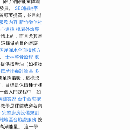
除了消除能量障礙
的發展。
SEO關鍵字
質顯著提高，並且能
服務內容
新竹徵信社
中心選擇
桃園外燴專
體上的，而且尤其是
 這樣做的目的是讓
房屋漏水全面檢修方
上。
士林整骨療程
處
提供按摩油（如植物
中按摩排毒討論區
多
間足夠溫暖，這樣您
言，目標是保留種子和
一個入門課程中，如
泰國簽證
台中西屯按
教學是裸體或穿著內
擇
完整廚房設備規劃
雄地區台胞證服務
按
高潮能量。 這一學