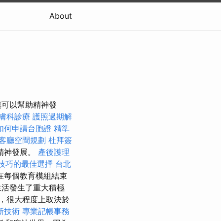
About
摸可以幫助精神發
膚科診療
護照過期解
如何申請台胞證
精準
客廳空間規劃
杜拜簽
精神發展。
產後護理
技巧的最佳選擇
台北
在每個教育模組結束
生活發生了重大積極
變，很大程度上取決於
新技術
專業記帳事務