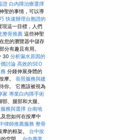
簽證
白內障治療選擇
神聖的事情，可以導
巧
快速辦理台胞證的
實現這一目標，人們
北整骨推薦
這些神聖
 在您的瀏覽器中儲存
部分有趣且有用。
 30
分析漏水原因的
評價討論
高效的SEO
服務
分鐘伸展身體的
手按摩。
長照服務與建
待你。 它應該被視為
專家
專業白內障手術
腳部、腿部和大腿、
塔服務與選擇
台南地
以及您如何在按摩中
中律師推薦服務
整骨
按摩的框架。
台中按
適的空間。
台中專業