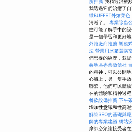
所推薦
我精通治療頻
我透過它們治癒了
緻BUFFET外燴菜色
清晰了。
專業除蟲
盡可能了解手中的設
是一個學習和更好
外燴廠商推薦
響應式
法
營業用冰箱選購
們想要的經歷，並提
栗地區專業徵信社
的精神，可以公開
心臟上，另一隻手放
聯繫，他們可以體
在的體驗和精神過程
餐飲設備推薦
下午
增加性意識和性高潮
解答SEO的基礎與
師的專業建議
網站安
摩師必須讓接受者在