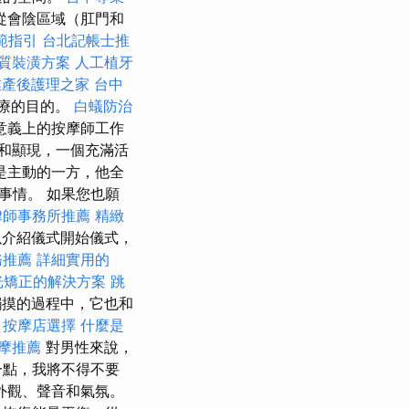
從會陰區域（肛門和
範指引
台北記帳士推
質裝潢方案
人工植牙
業產後護理之家
台中
療的目的。
白蟻防治
意義上的按摩師工作
和顯現，一個充滿活
是主動的一方，他全
事情。 如果您也願
律師事務所推薦
精緻
介紹儀式開始儀式，
務推薦
詳細實用的
光矯正的解決方案
跳
摸的過程中，它也和
。
按摩店選擇
什麼是
摩推薦
對男性來說，
一點，我將不得不要
外觀、聲音和氣氛。