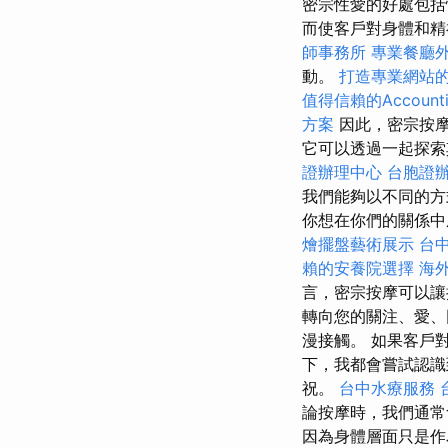
密宗性愛的好處包括
而使客戶對身體和精
師事務所
專業餐廳
動。
打造專業網站的Wo
值得信賴的Accountin
方案
因此，密宗按摩
它可以透過一起探索
證辦理中心
台胞證
我們能夠以不同的方
你想在你們的關係中
燴擺盤藝術展示
台
賴的安養院選擇
海
言，密宗按摩可以
轉向您的關注、愛、
漫接觸。 如果客戶
下，我都會嘗試認識
祝。
台中水療服務
論按摩時，我們通常
因為身體層面只是