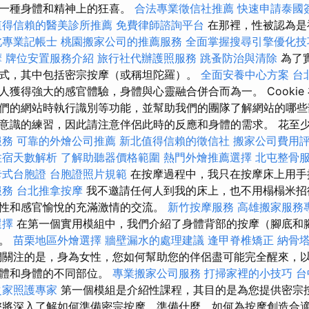
來一種身體和精神上的狂喜。
合法專業徵信社推薦
快速申請泰國
值得信賴的醫美診所推薦
免費律師諮詢平台
在那裡，性被認為是
北專業記帳士
桃園搬家公司的推薦服務
全面掌握搜尋引擎優化技
摩
牌位安置服務介紹
旅行社代辦護照服務
跳蚤防治與清除
為了
式，其中包括密宗按摩（或稱坦陀羅）。
全面安養中心方案
台
人獲得強大的感官體驗，身體與心靈融合併合而為一。 Cookie
們的網站時執行識別等功能，並幫助我們的團隊了解網站的哪些
意識的練習，因此請注意伴侶此時的反應和身體的需求。 花至少
服務
可靠的外燴公司推薦
新北值得信賴的徵信社
搬家公司費用
住宿天數解析
了解助聽器價格範圍
熱門外燴推薦選擇
北屯整骨
卡式台胞證
台胞證照片規範
在按摩過程中，我只在按摩床上用
服務
台北推拿按摩
我不邀請任何人到我的床上，也不用榻榻米招
性和感官愉悅的充滿激情的交流。
新竹按摩服務
高雄搬家服務
選擇
在第一個實用模組中，我們介紹了身體背部的按摩（腳底和
）。
苗栗地區外燴選擇
牆壁漏水的處理建議
逢甲脊椎矯正
納骨
關注的是，身為女性，您如何幫助您的伴侶盡可能完全醒來，
身體和身體的不同部位。
專業搬家公司服務
打掃家裡的小技巧
台
之家照護專家
第一個模組是介紹性課程，其目的是為您提供密宗
您將深入了解如何準備密宗按摩、準備什麼、如何為按摩創造合