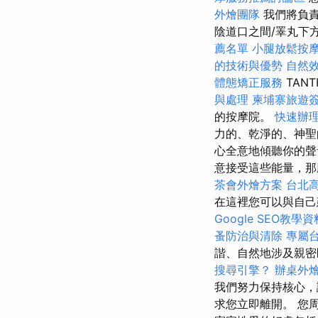
外燴團隊
我們將負
陰道口之間/睪丸下
薦名單
小腿放鬆按
的技術與優勢
自然
體態矯正服務
TAN
與處理
柬埔寨旅遊
的按摩院。
快速辦
力的、乾淨的、神
心全意地傾聽你的聲
意接受這些能量，那
茶會外燴方案
台北
在這裡您可以與自己
Google SEO教學資
蚤防治與清除
專屬
諧、自然地涉及親密
搜尋引擎？
辦桌外
我們努力保持核心，
求您立即離開。 您