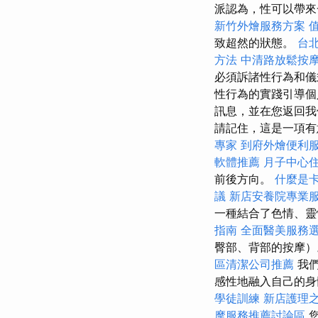
派認為，性可以帶
新竹外燴服務方案
致超然的狀態。
台
方法
中清路放鬆按
必須訴諸性行為和儀
性行為的實踐引導個
訊息，並在您返回我
請記住，這是一項有
專家
到府外燴便利
軟體推薦
月子中心
前後方向。
什麼是
議
新店安養院專業
一種結合了色情、靈
指南
全面醫美服務
臀部、背部的按摩
區清潔公司推薦
我們
感性地融入自己的
學徒訓練
新店護理
摩服務推薦討論區