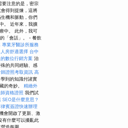
需要注意的是，密宗
就會得到提煉，這將
滿生機和脈動，你們
中。 近年來，我擴
療中。 此外，我可
「會話」。 - 餐飲
案
專業牙醫診所服務
單人房舒適選擇
台中
值的數位行銷方案
治
特殊的共同經驗、感
計師證照考取資訊
高
學到的知識付諸實
隱藏的奇妙。
精緻外
復師資格證照
我們試
薦
SEO是什麼意思？
菲律賓簽證快速辦理
機會開啟了更新、激
沒有什麼可以擾亂此
來營造氛圍。