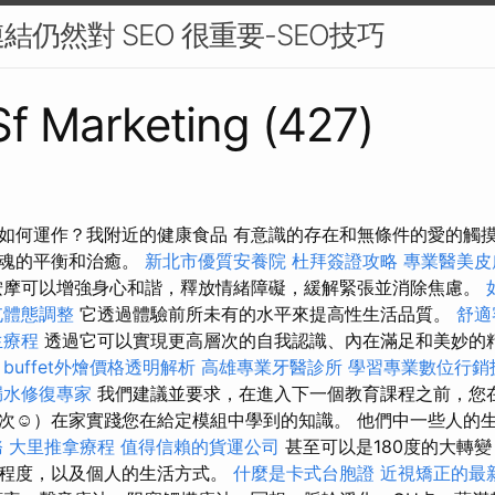
仍然對 SEO 很重要-SEO技巧
 Sf Marketing (427)
如何運作？我附近的健康食品 有意識的存在和無條件的愛的觸
靈魂的平衡和治癒。
新北市優質安養院
杜拜簽證攻略
專業醫美皮
摩可以增強身心和諧，釋放情緒障礙，緩解緊張並消除焦慮。
屯體態調整
它透過體驗前所未有的水平來提高性生活品質。
舒適
生療程
透過它可以實現更高層次的自我認識、內在滿足和美妙的
buffet外燴價格透明解析
高雄專業牙醫診所
學習專業數位行銷
漏水修復專家
我們建議並要求，在進入下一個教育課程之前，您
次☺）在家實踐您在給定模組中學到的知識。 他們中一些人的
務
大里推拿療程
值得信賴的貨運公司
甚至可以是180度的大轉
受程度，以及個人的生活方式。
什麼是卡式台胞證
近視矯正的最