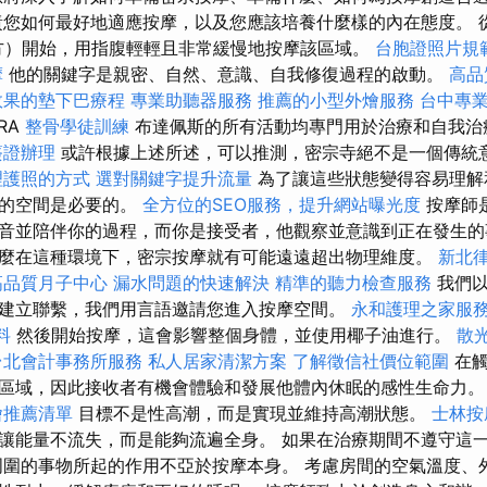
責您如何最好地適應按摩，以及您應該培養什麼樣的內在態度。 
方）開始，用指腹輕輕且非常緩慢地按摩該區域。
台胞證照片規
摩
他的關鍵字是親密、自然、意識、自我修復過程的啟動。
高品
效果的墊下巴療程
專業助聽器服務
推薦的小型外燴服務
台中專
TRA
整骨學徒訓練
布達佩斯的所有活動均專門用於治療和自我治
簽證辦理
或許根據上述所述，可以推測，密宗寺絕不是一個傳統
理護照的方式
選對關鍵字提升流量
為了讓這些狀態變得容易理解
聖的空間是必要的。
全方位的SEO服務，提升網站曝光度
按摩師
音並陪伴你的過程，而你是接受者，他觀察並意識到正在發生的
麼在這種環境下，密宗按摩就有可能遠遠超出物理維度。
新北
高品質月子中心
漏水問題的快速解決
精準的聽力檢查服務
我們以
建立聯繫，我們用言語邀請您進入按摩空間。
永和護理之家服
料
然後開始按摩，這會影響整個身體，並使用椰子油進行。
散
台北會計事務所服務
私人居家清潔方案
了解徵信社價位範圍
在觸
區域，因此接收者有機會體驗和發展他體內休眠的感性生命力
燴推薦清單
目標不是性高潮，而是實現並維持高潮狀態。
士林按
讓能量不流失，而是能夠流遍全身。 如果在治療期間不遵守這
周圍的事物所起的作用不亞於按摩本身。 考慮房間的空氣溫度、