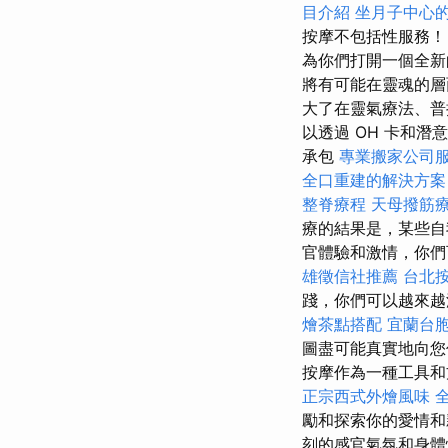
目介紹
坐月子中心
按摩不包括性服務！
為你們打開一個全新
將有可能在靈魂的層
大了在靈氣療法、普
以透過 OH 卡和
承包
專業搬家公司
全口重建的解決方案
整脊療程
天母撥筋
療的結果是，某些自
官體驗和激情，你們
雄徵信社推薦
台北
踐，你們可以越來越
燴茶點搭配
宜蘭台
圖盡可能真實地向您
按摩作為一種工具和
正宗西式外燴風味
勵和探索你的愛情和
刻的感官氣氛和身體