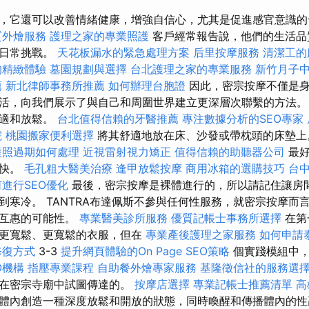
，它還可以改善情緒健康，增強自信心，尤其是促進感官意識
質外燴服務
護理之家的專業照護
客戶經常報告說，他們的生活品
和日常挑戰。
天花板漏水的緊急處理方案
后里按摩服務
清潔工的
的精緻體驗
墓園規劃與選擇
台北護理之家的專業服務
新竹月子
薦
新北律師事務所推薦
如何辦理台胞證
因此，密宗按摩不僅是身
活，向我們展示了與自己和周圍世界建立更深層次聯繫的方法。
舒適和放鬆。
台北值得信賴的牙醫推薦
專注數據分析的SEO專家
院
桃園搬家便利選擇
將其舒適地放在床、沙發或帶枕頭的床墊
護照過期如何處理
近視雷射視力矯正
值得信賴的助聽器公司
最好
愉快。
毛孔粗大醫美治療
逢甲放鬆按摩
商用冰箱的選購技巧
台
進行SEO優化
最後，密宗按摩是裸體進行的，所以請記住讓房
到寒冷。 TANTRA布達佩斯不參與任何性服務，就密宗按摩而
在互惠的可能性。
專業醫美診所服務
優質記帳士事務所選擇
在第
著更寬鬆、更寬鬆的衣服，但在
專業產後護理之家服務
如何申請
修復方式
3-3
提升網頁體驗的On Page SEO策略
個實踐模組中，
O機構
指壓專業課程
自助餐外燴專家服務
基隆徵信社的服務選
們在密宗寺廟中試圖傳達的。
按摩店選擇
專業記帳士推薦清單
高
體內創造一種深度放鬆和開放的狀態，同時喚醒和傳播體內的性