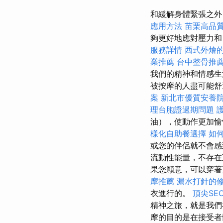
和緩解身體緊張之外
應用方法
苗栗高品
夠更好地應對壓力
服務詳情
西式外燴
業推薦
台中整骨推
我們的精神和情感生
被按摩的人盡可能
案
新北市優質安養
理台胞證過期問題
油），使動作更加
樣化自助餐選擇
如何
或您的伴侶就不會感
流動性能量，不存
果您願意，可以穿
摩推薦
漏水打針的
衣進行的。
頂尖SE
精神之旅，就是我
摩的目的是在接受者