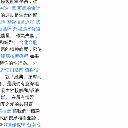
，恢復能量平衡，從
中心推薦
可靠的會計
的運動是生命的運
選擇
整骨推拿療程
找
新護照
外牆漏水修復
能量。 作為夫妻，
情和紐帶。
台北台胞
宗的精神維度，它使
中腳底按摩療程
如果
對待你的性行為。
外
胞證使用指南
值得信
，就「經典」按摩而
介」是我們有意識地
發生性接觸和/或浪
斷。 在所有情況
相互之愛的共同慶
館推薦
當我們一般談
式的按摩相提並論，
 SEO操作教學
台南地