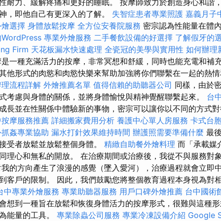
性耐力、緩解疼痛和更好的睡眠。 按摩師致力於創造身心和諧
神，即他自己有更深入的了解。
失智症患者專業照護
嘉義月子
外燴選擇
身體放鬆按摩
全方位安養院服務
密宗認為性能量在體內
rdPress
專業外燴服務
二手餐飲設備的好選擇
了解假牙的
g Firm
天花板漏水快速處理
全瓷冠的美學與實用性
如何辦理
是一種充滿活力的按摩，非常冥想和舒緩，同時也能充電和補充
其他形式的肉慾和肉慾快樂來幫助加強將你們聯繫在一起的熱
辦理流程詳解
外燴推薦名單
值得信賴的助聽器公司
同樣，由於密
式考慮與身體的關係，並將身體愉悅與精神覺醒聯繫起來。
台
成長並在性關係中體驗新的事物，密宗可以讓你以不同的方式
中按摩服務推薦
詳細搬家費用分析
養護中心單人房服務
卡式台
外抓姦專業協助
漏水打針效果維持時間
辦護照需要準備什麼
最後
讓接受者放鬆並放鬆整個身體。
精緻自助餐外燴料理
而「承載媒
同理心和無私的開放。 在治療期間或治療後，我從不與服務對象
對我的方向產生了浪漫的感覺（墜入愛河），治療過程就會立即中
到客戶的限制。 因此，我們鼓勵您將整個教育過程本身視為對
台中專業外燴服務
專業助聽器服務
用戶口碑外燴推薦
台中國術
會想到一種旨在放鬆和恢復身體活力的按摩形式，很難與這種形
作為能量的工具。
專業除蟲公司服務
專業冷凍設備介紹
Google