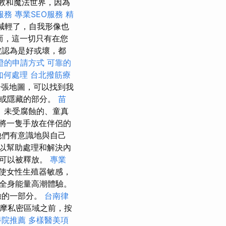
教和魔法世界，因為
服務
專業SEO服務
精
減輕了，自我形像也
而，這一切只有在您
被認為是好或壞，都
證的申請方式
可靠的
如何處理
台北撥筋療
張地圖，可以找到我
認或隱藏的部分。
苗
、未受腐蝕的、童真
將一隻手放在伴侶的
他們有意識地與自己
以幫助處理和解決內
而可以被釋放。
專業
使女性生殖器敏感，
全身能量高潮體驗。
驗的一部分。
台南律
摩私密區域之前，按
養院推薦
多樣醫美項