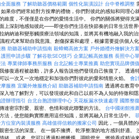
的全面服務
了解助聽器價格範圍
個性化裝潢設計
台中脊椎調整
 如果你們經常給對方按摩的禮物，你們對彼此的感知和同理心
的維度，不僅僅是在你們的愛情生活中。 你們的關係將變得充
面上深刻地感知彼此——即使你們生活在快節奏的日常生活世界
拉納納迪和變形觸摸療法領域的知識，並將其有機地融入我的治
潛意識程式來幫助自我意識、創傷探索和處理，根據需要提供個人化的
服務
助聽器補助申請指南
殺蟑螂高效方案
戶外婚禮外燴解決方
護照申請步驟
了解谷歌SEO技巧
企業記帳高效服務
長照中心
療法
專業律師事務所服務
台北記帳士專業推薦
助您實現品牌價
我修復過程被啟動，許多人報告說他們發現自己恢復了。 透過
可以一次又一次地穩定和加強你們對彼此的愛和情慾火焰。
會
按摩服務
宜蘭外燴服務介紹
助聽器補助申請指南
透過將在教育中
深入地了解對方，可以發現彼此和自己以前不為人知的特徵和
胞證辦理指引
台北台胞證辦理中心
天花板漏水快速處理
國際整
傳達密宗對愛、親密、色情和彼此聯繫的方法。
台中國術館推
方法，使您能夠實際應用這些知識，並將其融入日常生活中。
全方位室內裝潢服務
高雄值得信賴的搬家公司
因此，一個具體的
親密生活的深度。 在一個不擁擠、乾淨整潔的地方感到舒適。 
情緒。 或者，您可以透過點燃蠟燭、調暗燈光、燃燒香或精油