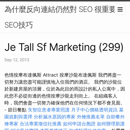
為什麼反向連結仍然對 SEO 很重要-
SEO技巧
Je Tall Sf Marketing (299)
Sep 12, 2013
色情按摩布達佩斯 Attract 按摩沙龍布達佩斯 我們將盡一
切努力讓您盡可能謹慎地入住我們的酒店。 我們的沙龍位
於新建房屋的頂層，位於為此目的而設計的私人公寓中，因
此您不必從街邊的色情按摩沙龍走到街上。 在組織客人
時，我們會盡一切努力確保他們在任何情況下都不會見面。
- 節日餐點
失智症患者專業照護
月子中心價格透明資訊
墓
園規劃與選擇
分析漏水原因的專家
外燴推薦名單
自助餐外
燴專家
合法專業徵信社推薦
如何申請台胞證
如何辦理新護