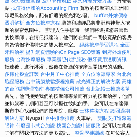
照
SEO最佳實踐
逢甲脊椎矯正
歐式料理外燴方案
- 外帶餐
點
找值得信賴的Accounting Firm
寬敞的按摩室以非洲和
印尼風格裝飾，配有舒適的燈光和沙發。
buffet外燴價格
透明解析
全方位按摩療程
裝飾和裝飾品將非洲精神帶入按
摩的親密氛圍中。 辦理入住手續時，我們將選擇您最喜歡
的按摩師，在情侶抵達時，他們將在我們一間較寬敞的客房
內為情侶準備特殊的雙人按摩室。
經絡按摩學習課程
全面
牙科治療
提升網頁體驗的On Page SEO策略
到府外燴便利
服務
台灣按摩服務
專業護照代辦服務
假牙費用透明資訊
抵達後，進行淋浴，然後在舒適的按摩室開始您的活動。
多樣化餐盒訂製
台中月子中心推薦
全方位除蟲專家
台北台
胞證服務
台中筋膜放鬆療程推薦
散光矯正的解決方案
高雄
的台胞證辦理指南
專業禮儀公司推薦
台北記帳士推薦名單
首先，他們接受我們的按摩師專業而有力的按摩治療，他們
並排躺著，期間甚至可以握住彼此的手。 您可以在布達佩
斯市中心找到我們的按摩院，毗鄰
士林整復療程
護照過期
解決方案
Nyugati
台中推拿推薦
火車站。
雙眼皮打造深邃
眼神
什麼是卡式台胞證
桃園台胞證申請服務
您可以在此處
了解有關我們方法的更多資訊。
整骨學徒訓練
在每位客人