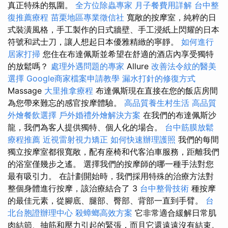
真正特殊的氛圍。
全方位除蟲專家
月子餐費用詳解
台中整
復推薦療程
苗栗地區專業徵信社
寬敞的按摩室，純粹的日
式裝潢風格，手工製作的日式牆壁、手工浸紙上閃耀的日本
符號和武士刀，讓人想起日本優雅精緻的寧靜。
如何進行
居家打掃
您住在布達佩斯並希望在舒適的酒店內享受獨特
的放鬆嗎？
處理外遇問題的專家
Allure
改善法令紋的醫美
選擇
Google商家檔案申請教學
漏水打針的修復方式
Massage
大里推拿療程
布達佩斯現在直接在您的飯店房間
為您帶來難忘的感官按摩體驗。
高品質養生村生活
高品質
外燴餐飲選擇
戶外婚禮外燴解決方案
在我們的布達佩斯沙
龍，我們為客人提供獨特、個人化的場合。
台中筋膜放鬆
療程推薦
近視雷射視力矯正
如何快速辦理護照
我們的每間
獨立按摩室都很寬敞，配有座椅和代客泊車服務，距離我們
的浴室僅幾步之遙。 選擇我們的按摩師的哪一種手法對您
最有吸引力。 在計劃開始時，我們採用特殊的治療方法對
整個身體進行按摩，該治療結合了 3
台中整骨技術
種按摩
的最佳元素，從腳底、腿部、臀部、背部一直到手臂。
台
北台胞證辦理中心
殺蟑螂高效方案
它非常適合緩解日常肌
肉結節、抽筋和壓力引起的緊張，而且它還遠遠沒有結束。