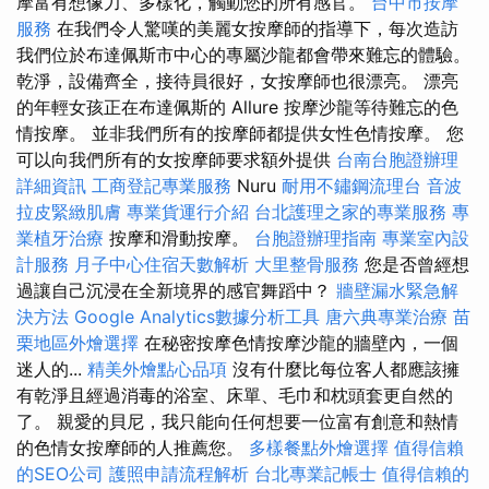
摩富有想像力、多樣化，觸動您的所有感官。
台中市按摩
服務
在我們令人驚嘆的美麗女按摩師的指導下，每次造訪
我們位於布達佩斯市中心的專屬沙龍都會帶來難忘的體驗。
乾淨，設備齊全，接待員很好，女按摩師也很漂亮。 漂亮
的年輕女孩正在布達佩斯的 Allure 按摩沙龍等待難忘的色
情按摩。 並非我們所有的按摩師都提供女性色情按摩。 您
可以向我們所有的女按摩師要求額外提供
台南台胞證辦理
詳細資訊
工商登記專業服務
Nuru
耐用不鏽鋼流理台
音波
拉皮緊緻肌膚
專業貨運行介紹
台北護理之家的專業服務
專
業植牙治療
按摩和滑動按摩。
台胞證辦理指南
專業室內設
計服務
月子中心住宿天數解析
大里整骨服務
您是否曾經想
過讓自己沉浸在全新境界的感官舞蹈中？
牆壁漏水緊急解
決方法
Google Analytics數據分析工具
唐六典專業治療
苗
栗地區外燴選擇
在秘密按摩色情按摩沙龍的牆壁內，一個
迷人的...
精美外燴點心品項
沒有什麼比每位客人都應該擁
有乾淨且經過消毒的浴室、床單、毛巾和枕頭套更自然的
了。 親愛的貝尼，我只能向任何想要一位富有創意和熱情
的色情女按摩師的人推薦您。
多樣餐點外燴選擇
值得信賴
的SEO公司
護照申請流程解析
台北專業記帳士
值得信賴的