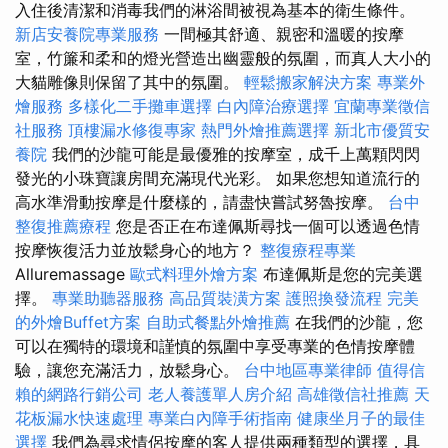
入住後清潔和消毒我們的淋浴間被視為基本的衛生條件。
新店安養院專業服務
一間極其舒適、親密和溫暖的按摩
室，竹簾和柔和的燈光營造出幽靈般的氛圍，而真人大小的
大貓雕像則保留了其中的氛圍。
輕鬆搬家解決方案
專業外
燴服務
多樣化二手攤車選擇
白內障治療選擇
宜蘭專業徵信
社服務
頂樓漏水修復專家
熱門外燴推薦選擇
新北市優質安
養院
我們的沙龍可能是最優雅的按摩室，成千上萬顆閃閃
發光的小珠寶讓房間充滿現代光彩。 如果您想知道流行的
高水準滑動按摩是什麼樣的，請盡快嘗試努魯按摩。
台中
整復推薦療程
您是否正在布達佩斯尋找一個可以透過色情
按摩恢復活力並放鬆身心的地方？
整復療程專業
Alluremassage
歐式料理外燴方案
布達佩斯是您的完美選
擇。
專業助聽器服務
高品質裝潢方案
護照換發流程
完美
的外燴Buffet方案
自助式餐點外燴推薦
在我們的沙龍，您
可以在獨特的環境和謹慎的氛圍中享受專業的色情按摩體
驗，讓您充滿活力，放鬆身心。
台中地區專業律師
值得信
賴的網路行銷公司
老人養護單人房介紹
高雄徵信社推薦
天
花板漏水快速處理
專業白內障手術指南
健康坐月子的最佳
選擇
我們為尋求情侶按摩的客人提供兩種類型的選擇，具