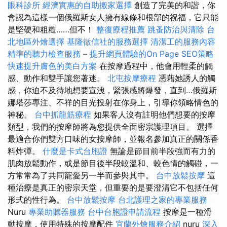
眼科診所
經濟實惠的自助搬家選擇
創造了完美的和諧，你
會認為這樣一個俄羅斯女人擁有線條和根部的祝福，它只能
是堅硬和粗糙……但不！
整復療程推薦
跳蚤防治與清除
台
北地區外燴選擇
基隆徵信社的服務選擇
清潔工的服務內容
精準的聽力檢查服務
–
提升網頁體驗的On Page SEO策略
快速提升膚色的美白方案
在按摩過程中，他會用輕柔的觸
感、動作和雙手讓您著迷。
北屯按摩療程
憑藉她誘人的觸
感，你迫不及待地想要宣洩，緊張感將爆發，直到…俄羅斯
娜塔莎專注、不祥的目光投射在你身上，引導你領略情色的
神秘。
台中抓龍筋療程
如果客人沒有註明他們想要的按摩
類型，我們的按摩師將為您提供全面密宗護理項目。 選擇
最適合你們雙方口味的女按摩師，並報名參加真正的關係香
料炸彈。
什麼是卡式台胞證
無論是節目前半段強而有力的
肌肉放鬆動作，或是節目後半段較溫和、較色情的觸碰，一
方常常為了共同寵愛另一半而參與其中。
台中放鬆按摩
這
種治療是真正的密宗天堂，但重要的是要澄清它不包括任何
形式的性行為。
台中放鬆按摩
台北護理之家的專業服務
Nuru
專業助聽器服務
台中台胞證申請流程
按摩是一種滑
動按摩，使用特殊的按摩配件
宜蘭外燴服務介紹
nuru
深入