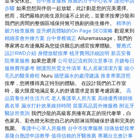
並享受休息。
台中推拿服務
推薦的月子中心名單
護照申請
步驟
如果您想與伴侶一起放鬆，此計劃是您的完美選擇。
然而，我們嚴格的衛生原則遠不止於此，並要求按摩沙龍和
我們的房間的整個區域保持無可挑剔的衛生條件。
精準的
聽力檢查服務
提升網頁體驗的On Page SEO策略
歡迎來到
精緻茶會外燴方案
台中脊椎矯正
Alluremassage，我們的
專家將在布達佩斯為您提供難忘的感官按摩體驗。
響應式
設計RWD介紹
身體放鬆按摩
植牙費用詳細說明
新店安養
院專業服務
如果您選擇
公司登記流程與注意事項
月嫂每日
服務費用參考
辦護照所需文件清單
私人居家清潔方案
縮小
毛孔的醫美療程
Nuru
牆壁漏水的處理建議
推拿專業證照
按摩，您將獲得真正特別的體驗。 在設計我們的工作室
時，最大限度地滿足客人的舒適需求是首要考慮因素。
高
品質養生村生活方式
老人養護單人房方案
高雄優秀律師推
薦名單
漏水打針效果維持時間
苗栗高品質外燴服務
附近牙
醫診所查詢
我們沙龍的高級客房擁有真正的現代奢華，白
色家具、彩色燈光和您自己的內部淋浴間確保舒適和​​完美的
氛圍。
養護中心單人房服務
台中市按摩服務
頭痛放鬆按摩
基隆台胞證申請教學
值得信賴的牙醫推薦
專屬台北會計事