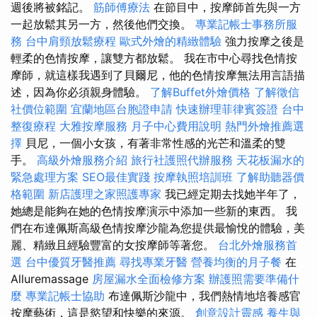
週後將被銘記。
筋師傅療法
在節目中，按摩師首先與一方
一起放鬆其另一方，然後他們交換。
專業記帳士事務所服
務
台中肩頸放鬆療程
歐式外燴的精緻體驗
強力按摩之後是
輕柔的色情按摩，讓雙方都放鬆。 我在市中心尋找色情按
摩師，就這樣我遇到了貝爾尼，他的色情按摩無法用言語描
述，因為你必須親身體驗。
了解Buffet外燴價格
了解徵信
社價位範圍
宜蘭地區台胞證申請
快速辦理菲律賓簽證
台中
整復療程
大雅按摩服務
月子中心費用說明
熱門外燴推薦選
擇
貝尼，一個小女孩，有著非常性感的光芒和溫柔的雙
手。
高級外燴服務介紹
旅行社護照代辦服務
天花板漏水的
緊急處理方案
SEO最佳實踐
按摩執照培訓班
了解助聽器價
格範圍
新店護理之家照護專家
我已經定期去找她半年了，
她總是能夠在她的色情按摩演示中添加一些新的東西。 我
們在布達佩斯高級色情按摩沙龍為您提供最愉悅的體驗，美
麗、精緻且經驗豐富的女按摩師等著您。
台北外燴服務首
選
台中優質牙醫推薦
尋找專業牙醫
營養均衡的月子餐
在
Alluremassage
房屋漏水全面檢修方案
辦護照需要準備什
麼
專業記帳士協助
布達佩斯沙龍中，我們熱情地培養感官
按摩藝術，這是慾望和快樂的來源。
創意設計靈感
養生與