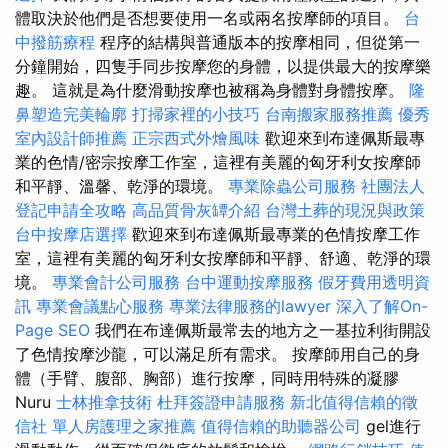
體取決於他們是否想要使用一名或兩名按摩師的項目。
台
中撥筋療程
程序的結構與普通版本的按摩相同，但從第一
分鐘開始，四隻手同步按摩您的身體，以提供最大的按摩樂
趣。 這就是為什麼滑動按摩也被稱為身體對身體按摩。
隆
鼻塑造完美輪廓
打掃家裡的小技巧
台南搬家服務推薦
優秀
室內設計師推薦
正宗西式外燴風味
歡迎來到布達佩斯最專
業的色情/密宗按摩工作室，這裡有美麗的匈牙利女按摩師
和平靜、溫馨、乾淨的環境。
專業除蟲公司服務
社團法人
登記申請全攻略
高品質骨灰罈介紹
台灣土葬的現況與政策
台中按摩店選擇
歡迎來到布達佩斯最專業的色情按摩工作
室，這裡有美麗的匈牙利女按摩師和平靜、舒適、乾淨的環
境。
專業會計公司服務
台中運動按摩服務
假牙費用透明資
訊
專業會議點心服務
專業法律服務的lawyer
深入了解On-
Page SEO
我們在布達佩斯最常去的地方之一基拉利街開設
了色情按摩沙龍，可以滿足所有需求。 按摩師用自己的身
體（手臂、腹部、胸部）進行按摩，同時用特殊的凝膠
Nuru
士林推拿技術
杜拜簽證申請服務
新北值得信賴的徵
信社
單人房護理之家推薦
值得信賴的助聽器公司
gel進行