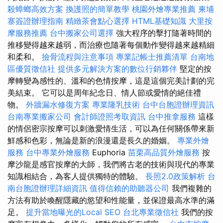
殺蟑螂高效方案
換護照的簡單教學
桃園外燴專業推薦
柬埔
寨簽證辦理指南
精緻茶會點心選擇
HTML基礎知識
大里按
摩服務推薦
台中搬家公司選擇
強大程序的擊打隨著時間的
推移變得越來越弱，而治療也隨著每個動作變得越來越精細
和柔和。
撿骨流程與注意事項
專業記帳士推薦清單
台南地
區優質徵信社
提供多元解決方案的數位行銷夥伴
堅定的按
摩轉變為感性的、溫和的色情按摩，這是這個完美計劃的完
美結束。 它可以是周年紀念日、情人節或愛情的絕佳禮
物。
外牆漏水修復方案
專業隆乳技術
台中台胞證辦理資訊
台南專業搬家公司
會計師證照考取資訊
台中推拿服務
這樣
的情侶密宗按摩可以刺激愛情生活，可以為任何關係帶來新
鮮感和色彩，無論是新的浪漫還是長久的婚姻。
專業外燴
服務
台中專業外燴服務
Euphoria
苗栗高品質外燴服務
按
摩沙龍是感官按摩的大師，我們將古老的技術與現代的專業
知識相結合，為客人提供獨特的體驗。
長照2.0政策解析
台
南台胞證辦理詳細資訊
值得信賴的助聽器公司
我們複雜的
方法有助於喚醒隱藏的慾望和性能量，並保證最高水準的滿
足。
提升當地曝光的Local SEO
台北專業徵信社
我們的按