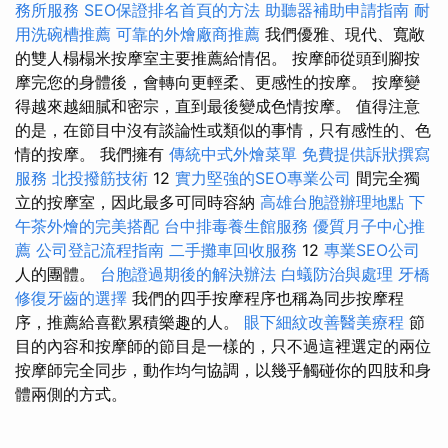
務所服務
SEO保證排名首頁的方法
助聽器補助申請指南
耐
用洗碗槽推薦
可靠的外燴廠商推薦
我們優雅、現代、寬敞
的雙人榻榻米按摩室主要推薦給情侶。 按摩師從頭到腳按
摩完您的身體後，會轉向更輕柔、更感性的按摩。 按摩變
得越來越細膩和密宗，直到最後變成色情按摩。 值得注意
的是，在節目中沒有談論性或類似的事情，只有感性的、色
情的按摩。 我們擁有
傳統中式外燴菜單
免費提供訴狀撰寫
服務
北投撥筋技術
12
實力堅強的SEO專業公司
間完全獨
立的按摩室，因此最多可同時容納
高雄台胞證辦理地點
下
午茶外燴的完美搭配
台中排毒養生館服務
優質月子中心推
薦
公司登記流程指南
二手攤車回收服務
12
專業SEO公司
人的團體。
台胞證過期後的解決辦法
白蟻防治與處理
牙橋
修復牙齒的選擇
我們的四手按摩程序也稱為同步按摩程
序，推薦給喜歡累積樂趣的人。
眼下細紋改善醫美療程
節
目的內容和按摩師的節目是一樣的，只不過這裡選定的兩位
按摩師完全同步，動作均勻協調，以幾乎觸碰你的四肢和身
體兩側的方式。