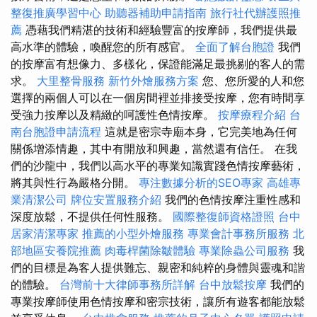
整復推廣學習中心
助聽器補助申請指南
旅行社代辦護照推
薦
憑藉我們精湛的技術和經驗豐富的按摩師，我們提供最
高水準的體驗，喚醒您的所有感官。
全面了解台胞證
我們
的按摩富有想像力、多樣化，保證能滿足最挑剔的客人的需
求。
大里整骨服務
新竹外燴服務方案
您、您所愛的人和您
選擇的兩個人可以在一個房間裡並排接受按摩，您有時間享
受強力按摩以及精緻的呵護性色情按摩。
按摩療程介紹
台
南台胞證申請流程
這就是密宗寺廟本身，它完美地為任何
關係增添情趣，其中有開放和興趣，當然還有信任。 在我
們的沙龍中，我們以高水平的專業知識實踐色情按摩藝術，
將其與性行為嚴格分開。
專注數據分析的SEO專家
高雄專
業清潔公司
牌位安置服務介紹
我們的色情按摩注重性感和
深度放鬆，不提供任何性服務。
國際整復師資格證照
台中
居家清潔專家
推薦的小型外燴服務
專業會計事務所服務
北
部地區安養院推薦
肉毒桿菌除皺體驗
專業除蟲公司服務
我
們的目標是為客人提供難忘、親密和純粹的身體與靈魂和諧
的體驗。
台灣前十大律師事務所詳解
台中放鬆按摩
我們的
專業按摩師使用色情按摩和密宗技術，讓所有遊客都能放鬆