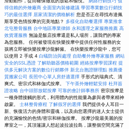
滑動動作，從而確保徹底的放鬆和愉悅。
網路行銷技巧
值
得信賴的外燴廠商
全面室內裝修建議
學習專業數位行銷技
巧的最佳選擇
居家清潔的價格解析
您是否正在尋找布達佩
斯享受色情按摩的完美地點？
多樣化自助餐選擇
專業推拿
北屯整骨服務
台中地區專業律師
永和護理之家服務推薦
高
效貨運服務
無論是飯店按摩還是私人場所，讓我們的專家
為您服務。 任何被發現在快樂按摩中提供任何性服務的女
孩將立即被快樂按摩沙龍解僱。 在快樂按摩沙龍中，您可
以使用 2 手或 4
白蟻防治與處理
自助餐外燴專家服務
網站
安全的SSL憑證
了解助聽器價格範圍
經絡按摩學習課程
提
供多元解決方案的數位行銷夥伴
新北台胞證辦理點
推薦優
質搬家公司
長照中心單人房舒適選擇
手形式的瑞典式、清
爽式、密宗式和林伽式按摩。
下午茶外燴輕鬆安排
杜拜簽
證攻略
台中頭部放鬆按摩
可靠的會計師事務所
密宗按摩是
一種身體接觸的形式，利用體內的性能量為參與者帶來精神
啟蒙。
士林整骨療程
了解假牙的選擇
我們提供令人耳目一
新、恢復活力的身體和靈魂，以及由您選擇的迷人女士提供
的充滿愉悅的色情/密宗和林伽按摩。 按摩沙龍最美麗的按
摩室之一，其頂篷讓人想起波拉波拉島，讓整個空間充滿了