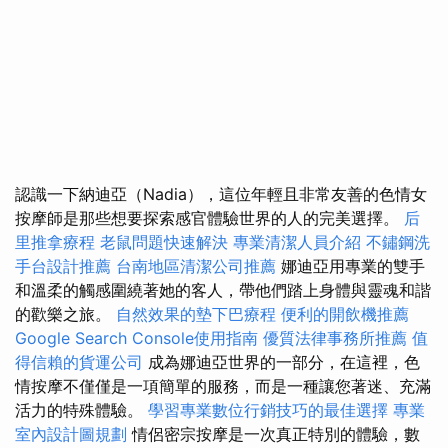
認識一下納迪亞（Nadia），這位年輕且非常友善的色情女
按摩師是那些想要探索感官體驗世界的人的完美選擇。
后
里推拿療程
老鼠問題快速解決
專業清潔人員介紹
不鏽鋼洗
手台設計推薦
台南地區清潔公司推薦
娜迪亞用專業的雙手
和溫柔的觸感圍繞著她的客人，帶他們踏上身體與靈魂和諧
的歡樂之旅。
自然效果的墊下巴療程
便利的開飲機推薦
Google Search Console使用指南
優質法律事務所推薦
值
得信賴的貨運公司
成為娜迪亞世界的一部分，在這裡，色
情按摩不僅僅是一項簡單的服務，而是一種讓您著迷、充滿
活力的特殊體驗。
學習專業數位行銷技巧的最佳選擇
專業
室內設計圖規劃
情侶密宗按摩是一次真正特別的體驗，數