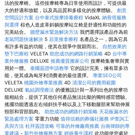
法的按摩椅。 這些按摩椅專為日常使用而設計，可提供最
大的舒適和放鬆，以及高品質和多樣化的按摩體驗。
創意
空間設計方案
台中泰式按摩排毒療程
VidaXL
納骨塔服務
與選擇
棕色人造皮革斜躺按摩站立椅是舒適性和功能性的
完美結合。
牆壁漏水緊急解決方法
我們選擇該產品作為前
老鼠問題快速解決
5
后里推拿療程
名產品之一，因為它具
有許多有益的功能，使其在競爭中脫穎而出。
自然效果的
墊下巴療程
VELETA
助您成功的網路行銷策略
4D
台中專
業外燴服務
DELUXE
推薦優質搬家公司
按摩椅集奢華與實
用於一體。
泰國簽證申請教學
它的設計完美，擁有眾多功
能，使其成為匈牙利消費者的最佳選擇。
專業SEO公司
VELETA
桃園外燴專業推薦
4D
清潔公司的費用範圍
DELUXE
氣結調理療法
的優雅設計與一系列出色的按摩功
能相結合，提供了其他任何產品無法比擬的獨特感官體驗。
搖擺功能透過左右傾斜扶手椅以及上下移動腿部來幫助伸展
頸部和背部肌肉。
助您成功的網路行銷策略
天花板漏水的
緊急處理方案
零重力功能
值得信賴的葬儀社服務
IP查詢工
具與方法
杜拜簽證攻略
可靠的外燴廠商推薦
台南律師的專
業建議
-
新竹外燴服務方案
經絡養生課程
此功能使您處於