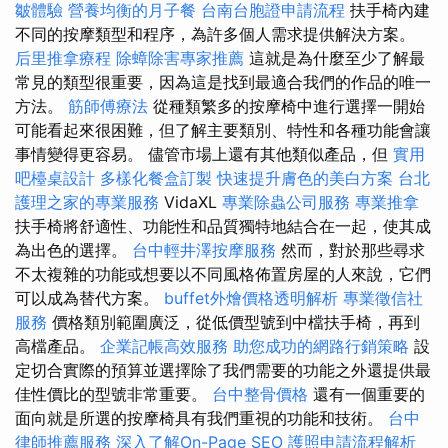
皺體驗
營養均衡的月子餐
台南台胞證申請流程
扶手椅內建
不同的按摩類型和程序，為許多個人需求提供解決方案。
后里推拿療程
除蟑除害專家推薦
這就是為什麼至少了解最
常見的類型很重要，因為這是找到最適合我們的作品的唯一
方法。
筋師傅療法
從種類繁多的按摩椅中進行選擇一開始
可能看起來很困難，但了解主要類別、特性和各種功能會讓
事情變得更容易。 儘管市場上還有其他類似產品，但
實用
吧檯桌設計
多樣化餐盒訂製
快速提升膚色的美白方案
台北
護理之家的專業服務
VidaXL
專業除蟲公司服務
專業推拿
扶手椅將舒適性、功能性和品質獨特地結合在一起，使其成
為出色的選擇。
台中輕井澤按摩服務
然而，對於那些尋求
不太複雜的功能或想要以不同風格佈置房屋的人來說，它們
可以成為替代方案。
buffet外燴價格透明解析
專業徵信社
服務
價格類別範圍廣泛，從低價型號到中檔扶手椅，再到
高檔產品。
企業記帳高效服務
助您成功的網路行銷策略
設
定切合實際的預算並選擇除了我們需要的功能之外還提供最
佳性價比的型號非常重要。
台中整骨價格
還有一個重要的
面向就是所選的按摩椅具有我們重視的功能和技術。
台中
律師推薦服務
深入了解On-Page SEO
護照申請流程解析