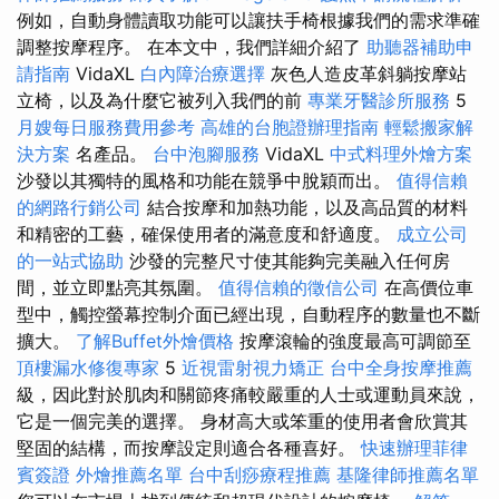
例如，自動身體讀取功能可以讓扶手椅根據我們的需求準確
調整按摩程序。 在本文中，我們詳細介紹了
助聽器補助申
請指南
VidaXL
白內障治療選擇
灰色人造皮革斜躺按摩站
立椅，以及為什麼它被列入我們的前
專業牙醫診所服務
5
月嫂每日服務費用參考
高雄的台胞證辦理指南
輕鬆搬家解
決方案
名產品。
台中泡腳服務
VidaXL
中式料理外燴方案
沙發以其獨特的風格和功能在競爭中脫穎而出。
值得信賴
的網路行銷公司
結合按摩和加熱功能，以及高品質的材料
和精密的工藝，確保使用者的滿意度和舒適度。
成立公司
的一站式協助
沙發的完整尺寸使其能夠完美融入任何房
間，並立即點亮其氛圍。
值得信賴的徵信公司
在高價位車
型中，觸控螢幕控制介面已經出現，自動程序的數量也不斷
擴大。
了解Buffet外燴價格
按摩滾輪的強度最高可調節至
頂樓漏水修復專家
5
近視雷射視力矯正
台中全身按摩推薦
級，因此對於肌肉和關節疼痛較嚴重的人士或運動員來說，
它是一個完美的選擇。 身材高大或笨重的使用者會欣賞其
堅固的結構，而按摩設定則適合各種喜好。
快速辦理菲律
賓簽證
外燴推薦名單
台中刮痧療程推薦
基隆律師推薦名單