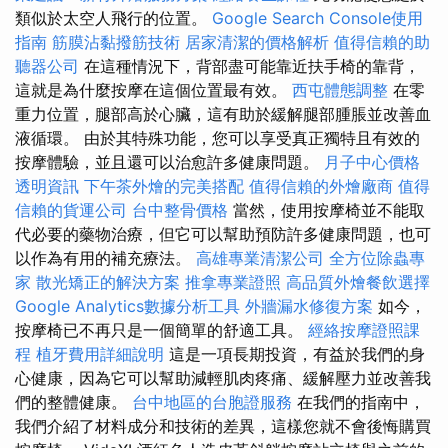
類似於太空人飛行的位置。
Google Search Console使用
指南
筋膜沾黏撥筋技術
居家清潔的價格解析
值得信賴的助
聽器公司
在這種情況下，背部盡可能靠近扶手椅的靠背，
這就是為什麼按摩在這個位置最有效。
西屯體態調整
在零
重力位置，腿部高於心臟，這有助於緩解腿部腫脹並改善血
液循環。 由於其特殊功能，您可以享受真正獨特且有效的
按摩體驗，並且還可以治愈許多健康問題。
月子中心價格
透明資訊
下午茶外燴的完美搭配
值得信賴的外燴廠商
值得
信賴的貨運公司
台中整骨價格
當然，使用按摩椅並不能取
代必要的藥物治療，但它可以幫助預防許多健康問題，也可
以作為有用的補充療法。
高雄專業清潔公司
全方位除蟲專
家
散光矯正的解決方案
推拿專業證照
高品質外燴餐飲選擇
Google Analytics數據分析工具
外牆漏水修復方案
如今，
按摩椅已不再只是一個簡單的舒適工具。
經絡按摩證照課
程
植牙費用詳細說明
這是一項長期投資，有益於我們的身
心健康，因為它可以幫助減輕肌肉疼痛、緩解壓力並改善我
們的整體健康。
台中地區的台胞證服務
在我們的指南中，
我們介紹了材料成分和技術的差異，這樣您就不會後悔購買