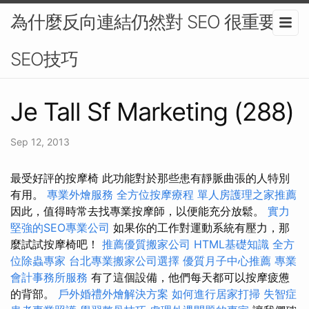
為什麼反向連結仍然對 SEO 很重要-
SEO技巧
Je Tall Sf Marketing (288)
Sep 12, 2013
最受好評的按摩椅 此功能對於那些患有靜脈曲張的人特別
有用。
專業外燴服務
全方位按摩療程
單人房護理之家推薦
因此，值得時常去找專業按摩師，以便能充分放鬆。
實力
堅強的SEO專業公司
如果你的工作對運動系統有壓力，那
麼試試按摩椅吧！
推薦優質搬家公司
HTML基礎知識
全方
位除蟲專家
台北專業搬家公司選擇
優質月子中心推薦
專業
會計事務所服務
有了這個設備，他們每天都可以按摩疲憊
的背部。
戶外婚禮外燴解決方案
如何進行居家打掃
失智症