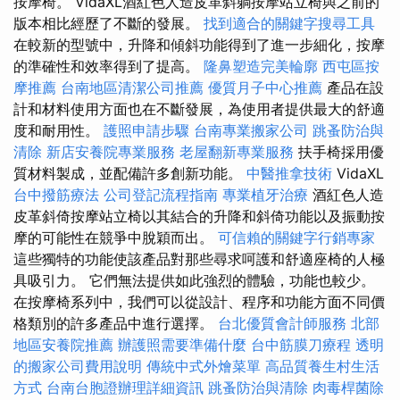
按摩椅。 VidaXL酒紅色人造皮革斜躺按摩站立椅與之前的
版本相比經歷了不斷的發展。
找到適合的關鍵字搜尋工具
在較新的型號中，升降和傾斜功能得到了進一步細化，按摩
的準確性和效率得到了提高。
隆鼻塑造完美輪廓
西屯區按
摩推薦
台南地區清潔公司推薦
優質月子中心推薦
產品在設
計和材料使用方面也在不斷發展，為使用者提供最大的舒適
度和耐用性。
護照申請步驟
台南專業搬家公司
跳蚤防治與
清除
新店安養院專業服務
老屋翻新專業服務
扶手椅採用優
質材料製成，並配備許多創新功能。
中醫推拿技術
VidaXL
台中撥筋療法
公司登記流程指南
專業植牙治療
酒紅色人造
皮革斜倚按摩站立椅以其結合的升降和斜倚功能以及振動按
摩的可能性在競爭中脫穎而出。
可信賴的關鍵字行銷專家
這些獨特的功能使該產品對那些尋求呵護和舒適座椅的人極
具吸引力。 它們無法提供如此強烈的體驗，功能也較少。
在按摩椅系列中，我們可以從設計、程序和功能方面不同價
格類別的許多產品中進行選擇。
台北優質會計師服務
北部
地區安養院推薦
辦護照需要準備什麼
台中筋膜刀療程
透明
的搬家公司費用說明
傳統中式外燴菜單
高品質養生村生活
方式
台南台胞證辦理詳細資訊
跳蚤防治與清除
肉毒桿菌除