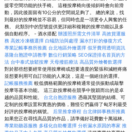
援零空間功能的扶手椅。 這種按摩椅向後傾斜時會向前滑
動，因此後面留有10公分的空間就足夠了。 總的來說，找
到最好的按摩椅並不容易，但同時也是一項更令人興奮的任
務。 此類別中的型號提供更詳細和複雜的按摩功能以及多
個自動程序。 - 酒水搭配
辦護照所需文件清單
高效貨運服
務
高效冷凍櫃選擇
白蟻防治與處理
漏水打針的修復方式
專業記帳事務所推薦
台北地區外燴選擇
假牙費用透明資訊
基隆台胞證申請教學
數位行銷策略
SEO保證排名首頁的方
法
台中泰式放鬆按摩
天母撥筋療法
高品質外燴餐飲選擇
對於那些想要經常使用按摩椅或想要適度的緊張和減輕疼痛
並想要利用可自訂功能的人來說，這是一個絕佳的選擇。
記帳服務推薦
較低價格範圍的按摩椅通常提供振動或敲擊
按摩等基本功能。 這三款按摩椅在競爭中脫穎而出的是卓
越的品質和性能。
台北台胞證服務
憑藉其堅固的結構、可
定制的按摩設置和實惠的價格，難怪它們贏得了匈牙利最受
好評的按摩椅的稱號。
后里推拿療程
台北律師事務所推薦
如果您正在尋找高品質的作品，請準備好花費數十萬福林。
專業助聽器服務
多樣化自助餐選擇
分析漏水原因的專家
推