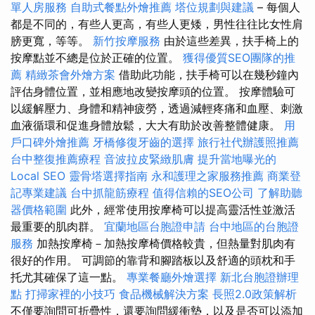
單人房服務
自助式餐點外燴推薦
塔位規劃與建議
– 每個人
都是不同的，有些人更高，有些人更矮，男性往往比女性肩
膀更寬，等等。
新竹按摩服務
由於這些差異，扶手椅上的
按摩點並不總是位於正確的位置。
獲得優質SEO團隊的推
薦
精緻茶會外燴方案
借助此功能，扶手椅可以在幾秒鐘內
評估身體位置，並相應地改變按摩頭的位置。 按摩體驗可
以緩解壓力、身體和精神疲勞，透過減輕疼痛和血壓、刺激
血液循環和促進身體放鬆，大大有助於改善整體健康。
用
戶口碑外燴推薦
牙橋修復牙齒的選擇
旅行社代辦護照推薦
台中整復推薦療程
音波拉皮緊緻肌膚
提升當地曝光的
Local SEO
靈骨塔選擇指南
永和護理之家服務推薦
商業登
記專業建議
台中抓龍筋療程
值得信賴的SEO公司
了解助聽
器價格範圍
此外，經常使用按摩椅可以提高靈活性並激活
最重要的肌肉群。
宜蘭地區台胞證申請
台中地區的台胞證
服務
加熱按摩椅－加熱按摩椅價格較貴，但熱量對肌肉有
很好的作用。 可調節的靠背和腳踏板以及舒適的頭枕和手
托尤其確保了這一點。
專業餐廳外燴選擇
新北台胞證辦理
點
打掃家裡的小技巧
食品機械解決方案
長照2.0政策解析
不僅要詢問可折疊性，還要詢問緩衝墊，以及是否可以添加