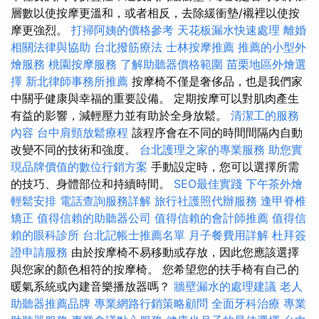
層數以使按摩更溫和，或者相反，去除緩衝墊/襯裡以使按
摩更強烈。
打掃阿姨的價格參考
天花板漏水快速處理
離婚
相關法律與協助
台北撥筋療法
士林按摩推薦
推薦的小型外
燴服務
桃園按摩服務
了解助聽器價格範圍
苗栗地區外燴選
擇
新北律師事務所推薦
按摩椅不僅是奢侈品，也是我們家
中關乎健康與幸福的重要設備。 定期按摩可以對肌肉產生
有益的影響，減輕壓力並有助於全身放鬆。
清潔工的服務
內容
台中肩頸放鬆療程
該程序會在不同的時間間隔內自動
改變不同的技術和強度。
台北護理之家的專業服務
助您實
現品牌價值的數位行銷方案
手動設定時，您可以選擇所需
的技巧、身體部位和持續時間。
SEO最佳實踐
下午茶外燴
輕鬆安排
電話查詢服務詳解
旅行社護照代辦服務
逢甲脊椎
矯正
值得信賴的助聽器公司
值得信賴的會計師推薦
值得信
賴的眼科診所
台北記帳士推薦名單
月子餐費用詳解
杜拜簽
證申請服務
由於按摩椅不易移動或存放，因此您應該選擇
與您家的顏色相符的按摩椅。 您希望您的扶手椅有自己的
暖氣系統或內建音樂播放器嗎？
牆壁漏水的處理建議
老人
助聽器推薦品牌
專業網路行銷策略顧問
全面牙科治療
專業