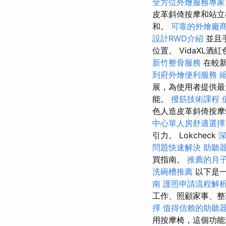
全方位外燴服務專
皮革斜倚按摩和站
和。
可靠的外燴廠
設計RWD介紹
並且
位置。 VidaX
新竹整骨服務
在較新
到府外燴便利服務
展，為使用者提供
能。
撥筋技術課程
色人造皮革斜倚按摩
中心單人房舒適選擇
引力。 Lokcheck
深
問題快速解決
助聽
買指南。
推薦的月
洗碗槽推薦
以下是一
南
護照申請流程解
工作、照顧家事、整
擇
值得信賴的助聽
用按摩椅，這個功