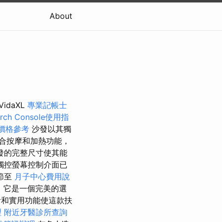
About
VidaXL
專業記帳士
arch Console使用指
價格參考
沙發以其獨
合按摩和加熱功能，
發的完整尺寸使其能
觸控螢幕控制介面已
節至
月子中心費用說
，它是一個完美的選
設計和實用功能使這款扶
理
附近牙醫診所查詢