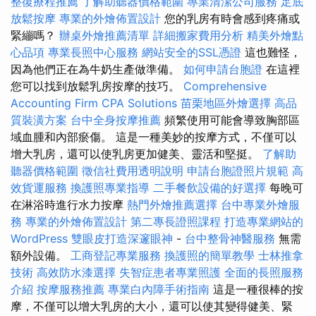
整復療程推薦
了解助聽器價格範圍
專業清潔公司服務
足底
放鬆按摩
專業的外燴佈置設計
您的乳房有時會感到疼痛或
緊繃嗎？
辦桌外燴推薦清單
詳細搬家費用分析
精美外燴點
心品項
專業長照中心服務
網站安全的SSL憑證
這也難怪，
因為他們正在為牛奶生產做準備。
如何申請台胞證
在這裡
您可以找到放鬆乳房按摩的技巧。
Comprehensive
Accounting Firm CPA Solutions
苗栗地區外燴選擇
高品
質裝潢方案
台中全身按摩推薦
頻繁使用可能會導致胸部區
域血腫和內部瘀傷。 這是一種美妙的按摩方式，不僅可以
增大乳房，還可以使乳房更加健美、靈活和堅挺。
了解助
聽器價格範圍
徵信社費用透明說明
申請台胞證照片規範
高
效貨運服務
換護照專業指導
二手餐飲設備的好選擇
每晚可
在淋浴時進行水力按摩
熱門外燴推薦選擇
台中專業外燴服
務
專業的外燴佈置設計
第二專長證照課程
打造專業網站的
WordPress
雙眼皮打造深邃眼神
-
台中整骨神醫服務
無需
額外設備。
工商登記專業服務
換護照的簡單教學
士林推拿
技術
高效防水漆選擇
失智症患者專業照護
全面的長照服務
介紹
按摩服務推薦
專業白內障手術指南
這是一種很棒的按
摩，不僅可以增大乳房的大小，還可以使其變得健美、緊