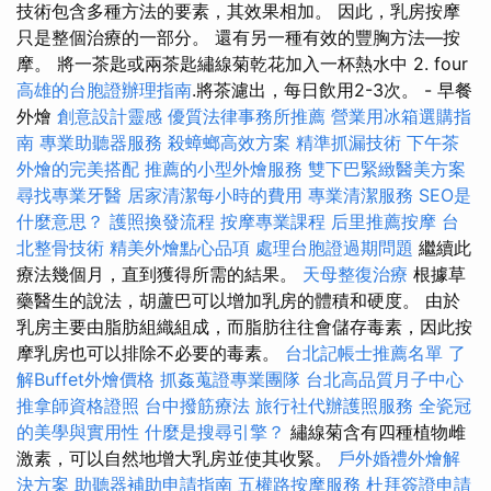
技術包含多種方法的要素，其效果相加。 因此，乳房按摩
只是整個治療的一部分。 還有另一種有效的豐胸方法—按
摩。 將一茶匙或兩茶匙繡線菊乾花加入一杯熱水中 2. four
高雄的台胞證辦理指南
.將茶濾出，每日飲用2-3次。 - 早餐
外燴
創意設計靈感
優質法律事務所推薦
營業用冰箱選購指
南
專業助聽器服務
殺蟑螂高效方案
精準抓漏技術
下午茶
外燴的完美搭配
推薦的小型外燴服務
雙下巴緊緻醫美方案
尋找專業牙醫
居家清潔每小時的費用
專業清潔服務
SEO是
什麼意思？
護照換發流程
按摩專業課程
后里推薦按摩
台
北整骨技術
精美外燴點心品項
處理台胞證過期問題
繼續此
療法幾個月，直到獲得所需的結果。
天母整復治療
根據草
藥醫生的說法，胡蘆巴可以增加乳房的體積和硬度。 由於
乳房主要由脂肪組織組成，而脂肪往往會儲存毒素，因此按
摩乳房也可以排除不必要的毒素。
台北記帳士推薦名單
了
解Buffet外燴價格
抓姦蒐證專業團隊
台北高品質月子中心
推拿師資格證照
台中撥筋療法
旅行社代辦護照服務
全瓷冠
的美學與實用性
什麼是搜尋引擎？
繡線菊含有四種植物雌
激素，可以自然地增大乳房並使其收緊。
戶外婚禮外燴解
決方案
助聽器補助申請指南
五權路按摩服務
杜拜簽證申請