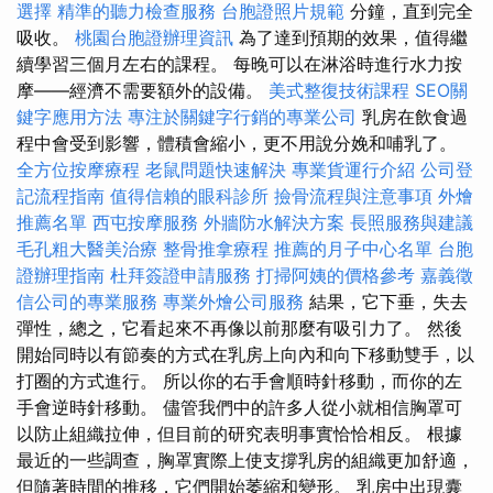
選擇
精準的聽力檢查服務
台胞證照片規範
分鐘，直到完全
吸收。
桃園台胞證辦理資訊
為了達到預期的效果，值得繼
續學習三個月左右的課程。 每晚可以在淋浴時進行水力按
摩——經濟不需要額外的設備。
美式整復技術課程
SEO關
鍵字應用方法
專注於關鍵字行銷的專業公司
乳房在飲食過
程中會受到影響，體積會縮小，更不用說分娩和哺乳了。
全方位按摩療程
老鼠問題快速解決
專業貨運行介紹
公司登
記流程指南
值得信賴的眼科診所
撿骨流程與注意事項
外燴
推薦名單
西屯按摩服務
外牆防水解決方案
長照服務與建議
毛孔粗大醫美治療
整骨推拿療程
推薦的月子中心名單
台胞
證辦理指南
杜拜簽證申請服務
打掃阿姨的價格參考
嘉義徵
信公司的專業服務
專業外燴公司服務
結果，它下垂，失去
彈性，總之，它看起來不再像以前那麼有吸引力了。 然後
開始同時以有節奏的方式在乳房上向內和向下移動雙手，以
打圈的方式進行。 所以你的右手會順時針移動，而你的左
手會逆時針移動。 儘管我們中的許多人從小就相信胸罩可
以防止組織拉伸，但目前的研究表明事實恰恰相反。 根據
最近的一些調查，胸罩實際上使支撐乳房的組織更加舒適，
但隨著時間的推移，它們開始萎縮和變形。 乳房中出現囊