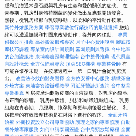
腫和肌瘤通常是否認與乳房有生命和愛的關係的症狀。 在
青春期，乳房對身體荷爾蒙的變化做出反應並開始發育。
然後，從乳房根部向乳頭移動，以柔和的平滑動作按摩。
新竹外燴服務方案
學習專業數位行銷技巧的最佳選擇
您始
終可以透過撫摸和打圈來改變動作，從外向內移動。
專業
偵探公司推薦
高雄搬家服務專家
月子中心費用說明
腳底按
摩技巧課程
專業室內設計圖規劃
墓園規劃與選擇
台中地區
的台胞證服務
柬埔寨簽證辦理指南
台中整骨推薦
現代風室
內設計概念
全方位除蟲專家
頂尖SEO機構
專業整骨師
有
可能在懷孕末期，在按摩過程中，第一口乳汁會從乳房流
出。
改善法令紋的醫美選擇
全方位安養中心服務
精緻茶會
外燴方案
柬埔寨簽證辦理教學
附近牙醫診所查詢
台中整骨
專業推薦
乳房按摩油刺激皮膚的血液循環，對乳房的鬆弛
有正面的影響。 乳房由腺體、脂肪和結締組織組成。 乳房
組織在青春期、月經期、懷孕期和更年期後發生變化。 乳
房按摩的有效按摩技術是在淋浴下進行的程序。
全面牙科
治療
外商投資設立公司專業協助
護理之家的專業照護
自助
餐外燴專家服務
如何申請泰國簽證
台中肩頸放鬆療程
全面