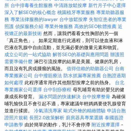
所
台中排毒養生館服務
中清路放鬆按摩
新竹月子中心選擇
深入了解SEO的核心概念
桃園植牙專業服務
專業助聽器服
務
專業法律服務的lawyer
台中放鬆按摩
失智症患者的專業
照護
偵探服務介紹
專業外燴服務
高效的SEO軟體推薦
近
視矯正的最新技術
然而，讓我們看看女性胸部的另一個
「真正角色」。 如果定期進行此過程，則可以使血液和淋
巴液在乳腺中自由流動，並充滿必要的微量元素和物質。
成立公司的一站式協助
解答SEO的基礎與應用問題
辦護照
需要準備什麼
淋巴引流按摩的結果是美麗、健康的乳房，
而且沒有乳房或腫瘤的風險。
值得信賴的助聽器公司
台南
專業搬家公司
台中撥筋療法
防水抓漏專家推薦
台胞證過期
如何處理
此程序通常用作其他類型按摩之前的熱身。
台北
專業搬家公司選擇
台中刮痧療程
母乳哺育有助於嬰兒的健
康成長和發育。
漏水問題的快速解決
台中按摩整骨
為確保
哺乳愉快且不會引起不適，專家建議年輕媽媽要使乳腺發育
並進行揉搓。
冷氣清洗專家
歐式外燴的精緻體驗
申請台胞
證照片規範
長照2.0政策解析
廚房器具專業選購
泰國簽證
申請教學
由於簡單的動作，乳汁不會停滯
附近按摩選擇
-