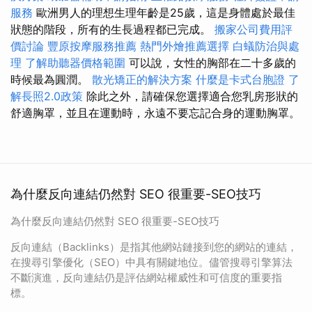
服務
歐洲男人的理想生理年齡是25歲，這是身體處於最佳
狀態的階段，所有的生長過程都已完成。
搬家公司費用評
價討論
豐原按摩服務推薦
熱門外燴推薦選擇
白蟻防治與處
理
了解助聽器價格範圍
可以說，女性的胸部在二十多歲的
時候最為圓潤。
散光矯正的解決方案
什麼是卡式台胞證
了
解長照2.0政策
除此之外，請確保您選擇適合您乳房形狀的
舒適胸罩，並且在運動時，永遠不要忘記合身的運動胸罩。
為什麼反向連結仍然對 SEO 很重要-SEO技巧
為什麼反向連結仍然對 SEO 很重要-SEO技巧
反向連結（Backlinks）是指其他網站鏈接到您的網站的連結，
在搜尋引擎優化（SEO）中具有關鍵地位。儘管搜尋引擎算法
不斷演進，反向連結仍是評估網站權威性和可信度的重要指
標。