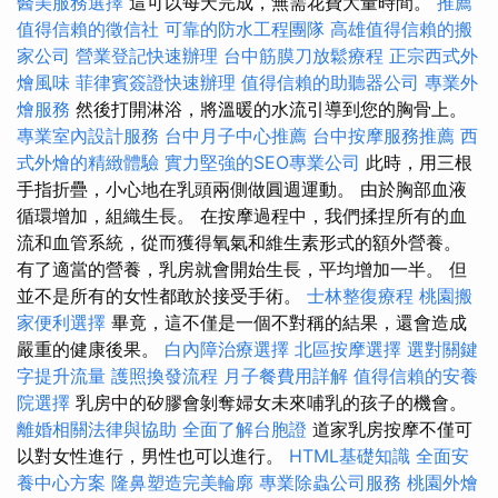
醫美服務選擇
這可以每天完成，無需花費大量時間。
推薦
值得信賴的徵信社
可靠的防水工程團隊
高雄值得信賴的搬
家公司
營業登記快速辦理
台中筋膜刀放鬆療程
正宗西式外
燴風味
菲律賓簽證快速辦理
值得信賴的助聽器公司
專業外
燴服務
然後打開淋浴，將溫暖的水流引導到您的胸骨上。
專業室內設計服務
台中月子中心推薦
台中按摩服務推薦
西
式外燴的精緻體驗
實力堅強的SEO專業公司
此時，用三根
手指折疊，小心地在乳頭兩側做圓週運動。 由於胸部血液
循環增加，組織生長。 在按摩過程中，我們揉捏所有的血
流和血管系統，從而獲得氧氣和維生素形式的額外營養。
有了適當的營養，乳房就會開始生長，平均增加一半。 但
並不是所有的女性都敢於接受手術。
士林整復療程
桃園搬
家便利選擇
畢竟，這不僅是一個不對稱的結果，還會造成
嚴重的健康後果。
白內障治療選擇
北區按摩選擇
選對關鍵
字提升流量
護照換發流程
月子餐費用詳解
值得信賴的安養
院選擇
乳房中的矽膠會剝奪婦女未來哺乳的孩子的機會。
離婚相關法律與協助
全面了解台胞證
道家乳房按摩不僅可
以對女性進行，男性也可以進行。
HTML基礎知識
全面安
養中心方案
隆鼻塑造完美輪廓
專業除蟲公司服務
桃園外燴