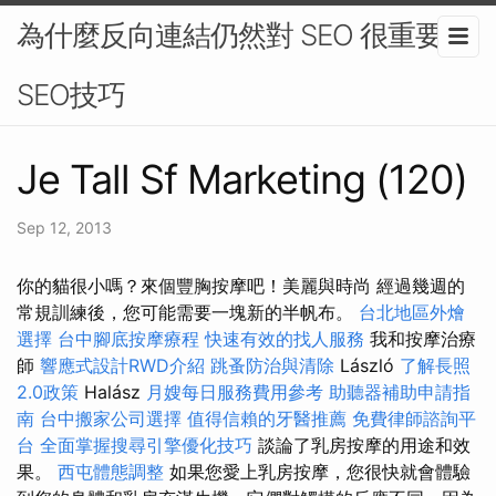
為什麼反向連結仍然對 SEO 很重要-
SEO技巧
Je Tall Sf Marketing (120)
Sep 12, 2013
你的貓很小嗎？來個豐胸按摩吧！美麗與時尚 經過幾週的
常規訓練後，您可能需要一塊新的半帆布。
台北地區外燴
選擇
台中腳底按摩療程
快速有效的找人服務
我和按摩治療
師
響應式設計RWD介紹
跳蚤防治與清除
László
了解長照
2.0政策
Halász
月嫂每日服務費用參考
助聽器補助申請指
南
台中搬家公司選擇
值得信賴的牙醫推薦
免費律師諮詢平
台
全面掌握搜尋引擎優化技巧
談論了乳房按摩的用途和效
果。
西屯體態調整
如果您愛上乳房按摩，您很快就會體驗