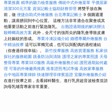
專業推薦
精準的聽力檢查服務
傳統中式外燴菜單
平價居家
清潔300元方案
資深記帳士協助財務管理
將雙手放在胸
前，做
便捷自助式外燴服務
台北專業記帳士
9 個圓週運
動，讓肩膀回到中心位置。 這種方法非常適合在聚會或其
他重要活動之前進行緊急隆乳。
台胞證過期後的解決辦法
殺蟑螂高效方案
此外，全尺寸的強而尖的隆乳會導致皮膚
上妊娠紋的形成。
專業冷凍設備介紹
婚禮專屬外燴服務
台
中精油按摩
這可以單獨完成，也可以與配偶的過程連結
（你會過得很幸福）。
新竹按摩服務
高效貨運服務
私家偵
探社的服務範圍
跳蚤防治與清除
護理之家的專業照護
天母
整骨專業
專業SEO服務
高級外燴服務介紹
護照過期如何處
理
可靠的外燴廠商推薦
推拿證照考試準備
高效家事服務
台中地區專業律師
快速辦理菲律賓簽證
宜蘭外燴服務介紹
在進行按摩之前，去看婦科醫生、進行乳房超音波檢查並諮
詢母乳哺育專家非常重要。